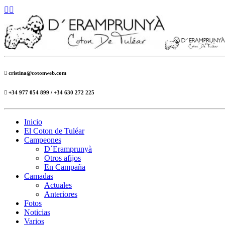
cristina@cotonweb.com
+34 977 054 899 / +34 630 272 225
Inicio
El Coton de Tuléar
Campeones
D´Eramprunyà
Otros afijos
En Campaña
Camadas
Actuales
Anteriores
Fotos
Noticias
Varios