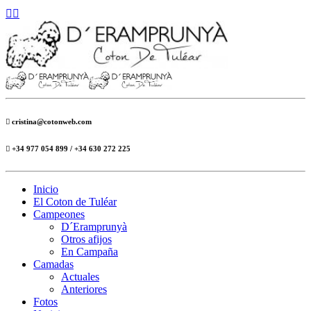
cristina@cotonweb.com
+34 977 054 899 / +34 630 272 225
Inicio
El Coton de Tuléar
Campeones
D´Eramprunyà
Otros afijos
En Campaña
Camadas
Actuales
Anteriores
Fotos