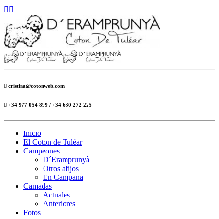
cristina@cotonweb.com
+34 977 054 899 / +34 630 272 225
Inicio
El Coton de Tuléar
Campeones
D´Eramprunyà
Otros afijos
En Campaña
Camadas
Actuales
Anteriores
Fotos